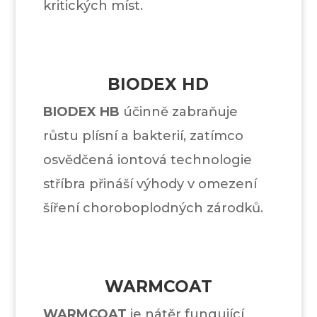
kritických míst.
BIODEX HD
BIODEX HB
účinně zabraňuje
růstu plísní a bakterií, zatímco
osvědčená iontová technologie
stříbra přináší výhody v omezení
šíření choroboplodných zárodků.
WARMCOAT
WARMCOAT
je nátěr fungující